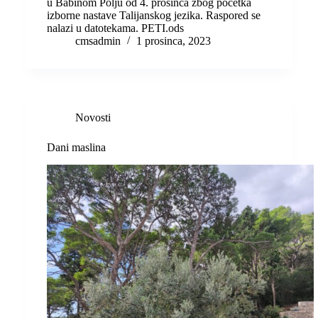
u Babinom Polju od 4. prosinca zbog početka
izborne nastave Talijanskog jezika. Raspored se
nalazi u datotekama. PETI.ods
cmsadmin
1 prosinca, 2023
Novosti
Dani maslina