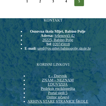
1
2
3
4
5
KONTAKT
Osnovna škola Mljet, Babino Polje
Adresa:
Sršenovići 42
20225, Babino Polje
Tel
:
020745018
E-mail:
ured@os-mljet-babinopolje.skole.hr
KORISNI LINKOVI
e – Dnevnik
ZNAM – NEZNAM
EDUVIZIJA
Proleksis enciklopedija
Portal sjedi 5
Online tečajevi
ARHIVA STARE STRANICE ŠKOLE