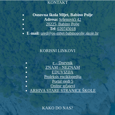
KONTAKT
Osnovna škola Mljet, Babino Polje
Adresa:
Sršenovići 42
20225, Babino Polje
Tel
:
020745018
E-mail:
ured@os-mljet-babinopolje.skole.hr
KORISNI LINKOVI
e – Dnevnik
ZNAM – NEZNAM
EDUVIZIJA
Proleksis enciklopedija
Portal sjedi 5
Online tečajevi
ARHIVA STARE STRANICE ŠKOLE
KAKO DO NAS?