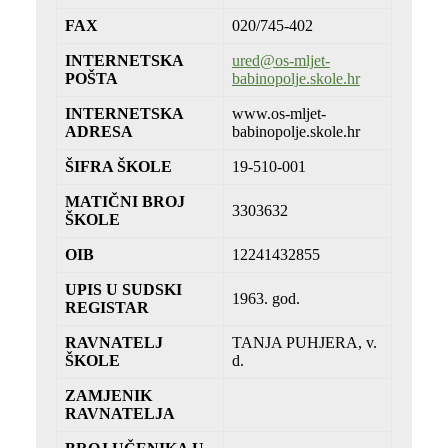
FAX
020/745-402
INTERNETSKA
ured@os-mljet-
POŠTA
babinopolje.skole.hr
INTERNETSKA
www.os-mljet-
ADRESA
babinopolje.skole.hr
ŠIFRA ŠKOLE
19-510-001
MATIČNI BROJ
3303632
ŠKOLE
OIB
12241432855
UPIS U SUDSKI
1963. god.
REGISTAR
RAVNATELJ
TANJA PUHJERA, v.
ŠKOLE
d.
ZAMJENIK
RAVNATELJA