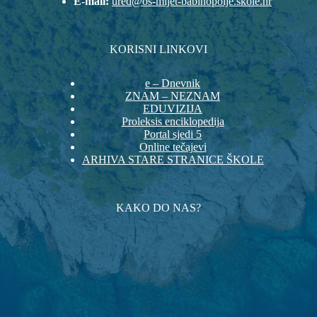
E-mail:
ured@os-mljet-babinopolje.skole.hr
KORISNI LINKOVI
e – Dnevnik
ZNAM – NEZNAM
EDUVIZIJA
Proleksis enciklopedija
Portal sjedi 5
Online tečajevi
ARHIVA STARE STRANICE ŠKOLE
KAKO DO NAS?