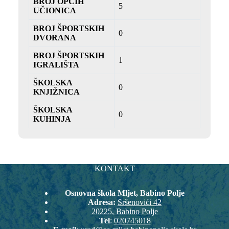
BROJ OPĆIH
5
UČIONICA
BROJ ŠPORTSKIH
0
DVORANA
BROJ ŠPORTSKIH
1
IGRALIŠTA
ŠKOLSKA
0
KNJIŽNICA
ŠKOLSKA
0
KUHINJA
KONTAKT
Osnovna škola Mljet, Babino Polje
Adresa:
Sršenovići 42
20225, Babino Polje
Tel
:
020745018