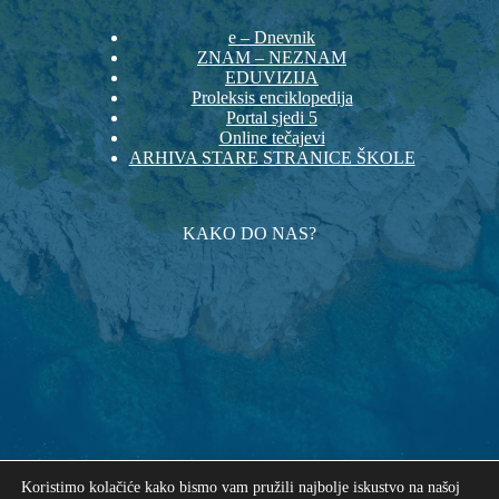
e – Dnevnik
ZNAM – NEZNAM
EDUVIZIJA
Proleksis enciklopedija
Portal sjedi 5
Online tečajevi
ARHIVA STARE STRANICE ŠKOLE
KAKO DO NAS?
Koristimo kolačiće kako bismo vam pružili najbolje iskustvo na našoj