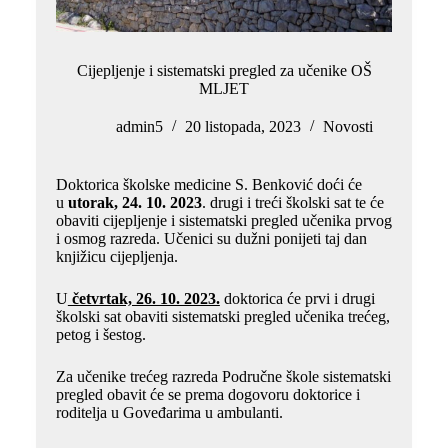
Cijepljenje i sistematski pregled za učenike OŠ
MLJET
admin5
20 listopada, 2023
Novosti
Doktorica školske medicine S. Benković doći će
u
utorak, 24. 10. 2023
. drugi i treći školski sat te će
obaviti cijepljenje i sistematski pregled učenika prvog
i osmog razreda. Učenici su dužni ponijeti taj dan
knjižicu cijepljenja.
U
četvrtak, 26. 10. 2023.
doktorica će prvi i drugi
školski sat obaviti sistematski pregled učenika trećeg,
petog i šestog.
Za učenike trećeg razreda Područne škole sistematski
pregled obavit će se prema dogovoru doktorice i
roditelja u Goveđarima u ambulanti.