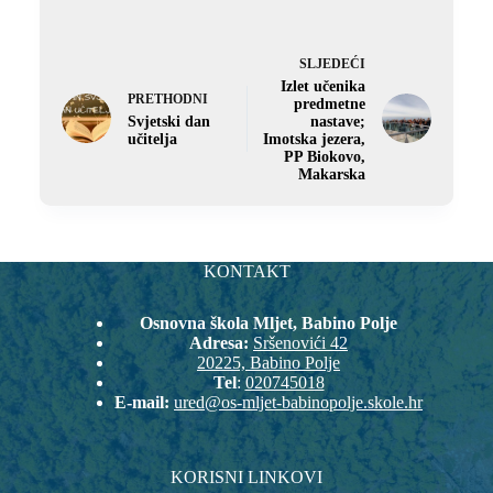
SLJEDEĆI
Izlet učenika
PRETHODNI
predmetne
Svjetski dan
nastave;
učitelja
Imotska jezera,
PP Biokovo,
Makarska
KONTAKT
Osnovna škola Mljet, Babino Polje
Adresa:
Sršenovići 42
20225, Babino Polje
Tel
:
020745018
E-mail:
ured@os-mljet-babinopolje.skole.hr
KORISNI LINKOVI