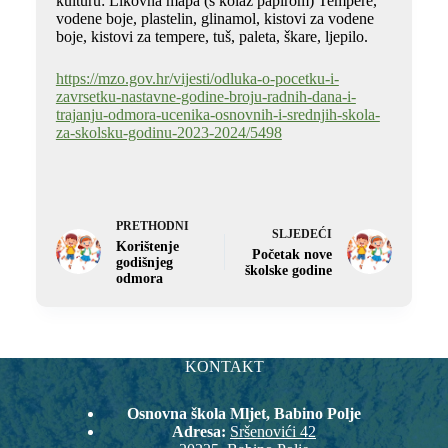
kulturu: Likovna mapa (s kolaž papirom) Tempere,
vodene boje, plastelin, glinamol, kistovi za vodene
boje, kistovi za tempere, tuš, paleta, škare, ljepilo.
https://mzo.gov.hr/vijesti/odluka-o-pocetku-i-
zavrsetku-nastavne-godine-broju-radnih-dana-i-
trajanju-odmora-ucenika-osnovnih-i-srednjih-skola-
za-skolsku-godinu-2023-2024/5498
PRETHODNI
SLJEDEĆI
Korištenje
Početak nove
godišnjeg
školske godine
odmora
KONTAKT
Osnovna škola Mljet, Babino Polje
Adresa:
Sršenovići 42