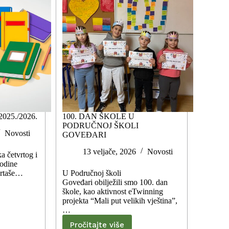
025./2026.
100. DAN ŠKOLE U
PODRUČNOJ ŠKOLI
Novosti
GOVEĐARI
13 veljače, 2026
Novosti
ka četvrtog i
odine
vrtaše…
U Područnoj školi
Goveđari obilježili smo 100. dan
škole, kao aktivnost eTwinning
projekta “Mali put velikih vještina”,
…
Pročitajte više