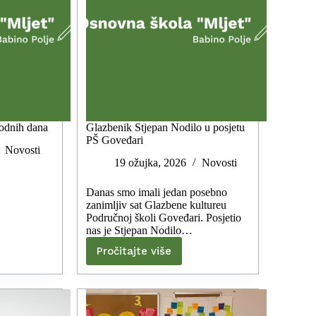
bodnih dana
Glazbenik Stjepan Nodilo u posjetu
PŠ Goveđari
Novosti
19 ožujka, 2026
Novosti
Danas smo imali jedan posebno
zanimljiv sat Glazbene kultureu
Područnoj školi Goveđari. Posjetio
nas je Stjepan Nodilo…
Pročitajte više