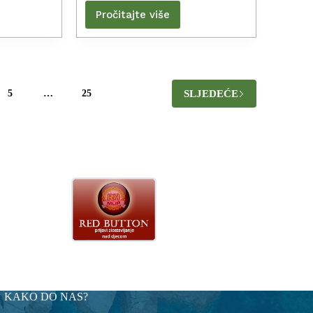
Pročitajte više
SLJEDEĆE
5
…
25
KAKO DO NAS?