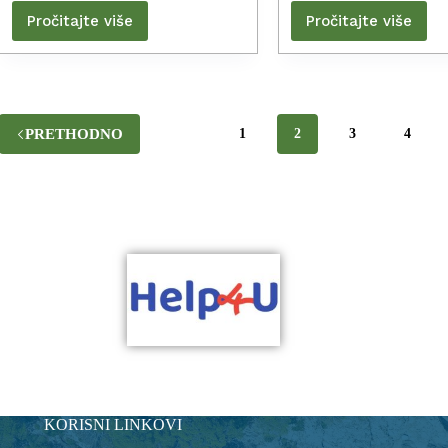
Pročitajte više
Pročitajte više
PRETHODNO
1
2
3
4
KORISNI LINKOVI