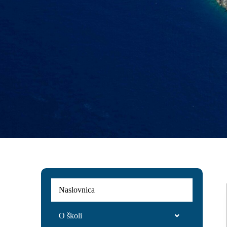
Naslovnica
O školi