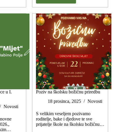
e u I.
Poziv na školsku božićnu priredbu
18 prosinca, 2025
Novosti
Novosti
S velikim veseljem pozivamo
osnovne
roditelje, bake i djedove te sve
2026.,
prijatelje škole na školsku božićnu…
ičkim…