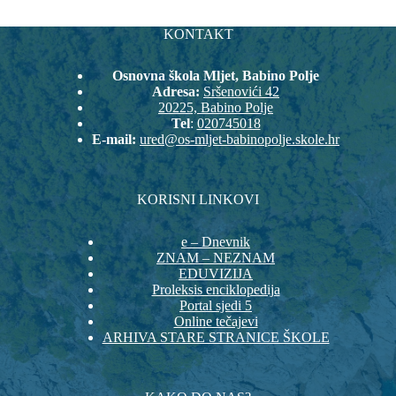
KONTAKT
Osnovna škola Mljet, Babino Polje
Adresa:
Sršenovići 42
20225, Babino Polje
Tel
:
020745018
E-mail:
ured@os-mljet-babinopolje.skole.hr
KORISNI LINKOVI
e – Dnevnik
ZNAM – NEZNAM
EDUVIZIJA
Proleksis enciklopedija
Portal sjedi 5
Online tečajevi
ARHIVA STARE STRANICE ŠKOLE