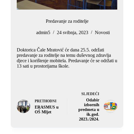
Predavanje za roditelje
admin5
24 svibnja, 2023
Novosti
Doktorica Čale Mratović će dana 25.5. održati
predavanje za roditelje na temu duševnog zdravlja
djece i korištenje mobitela. Predavanje će se održati u
13 sati u prostorijama škole.
SLJEDEĆI
Odabir
PRETHODNI
izbornih
ERASMUS u
predmeta u
OŠ Mljet
šk.god.
2023./2024.