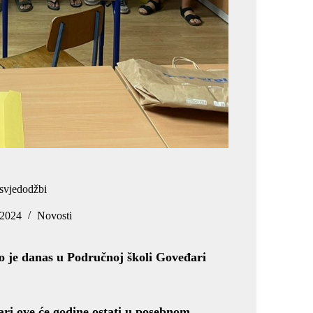
svjedodžbi
 2024
Novosti
o je danas u Područnoj školi Goveđari
ri ove će godine ostati u posebnom