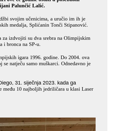
ijani Palunčić Lalić.
odžbi svojim učenicima, a uručio im ih je
ijskih medalja, Splićanin Tonči Stipanović.
 a za izdvojiti su dva srebra na Olimpijskim
ra i bronca na SP-u.
pijskih igara 1996. godine. Do 2004. ova
njoj se natječu samo muškarci. Odnedavno je
iego, 31. siječnja 2023. kada ga
je među 10 najboljih jedriličara u klasi Laser