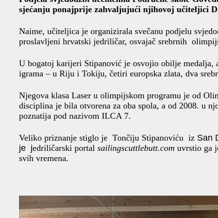
sjećanju ponajprije zahvaljujući njihovoj učiteljici D
Naime, učiteljica je organizirala svečanu podjelu svjed
proslavljeni hrvatski jedriličar, osvajač srebrnih olimp
U bogatoj karijeri Stipanović je osvojio obilje medalja,
igrama – u Riju i Tokiju, četiri europska zlata, dva sreb
Njegova klasa Laser u olimpijskom programu je od Olim
disciplina je bila otvorena za oba spola, a od 2008. u 
poznatija pod nazivom ILCA 7.
Veliko priznanje stiglo je Tončiju Stipanoviću iz
San D
je j
edriličarski portal
sailingscuttlebutt.com
uvrstio ga 
svih vremena.