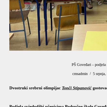
PŠ Goveđari – podjela 
cmsadmin
5 srpnja,
Dvostruki srebrni olimpijac
Tonči Stipanović
gostova
Podjela svjedodžbi učenicima Područne škole Goveđa