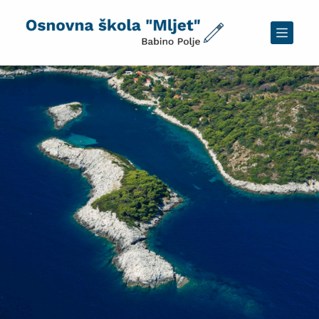
P
r
e
s
k
o
č
i
n
a
s
a
d
r
ž
a
j