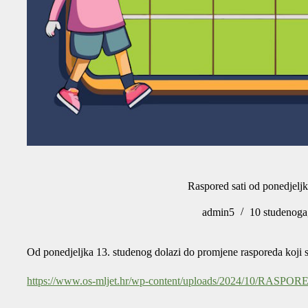
Raspored sati od ponedjeljk
admin5
10 studenoga
Od ponedjeljka 13. studenog dolazi do promjene rasporeda koji s
https://www.os-mljet.hr/wp-content/uploads/2024/10/RASPO