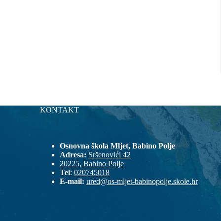
KONTAKT
Osnovna škola Mljet, Babino Polje
Adresa:
Sršenovići 42
20225, Babino Polje
Tel
:
020745018
E-mail:
ured@os-mljet-babinopolje.skole.hr