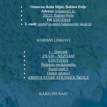
Osnovna škola Mljet, Babino Polje
Adresa:
Sršenovići 42
20225, Babino Polje
Tel
:
020745018
E-mail:
ured@os-mljet-babinopolje.skole.hr
KORISNI LINKOVI
e – Dnevnik
ZNAM – NEZNAM
EDUVIZIJA
Proleksis enciklopedija
Portal sjedi 5
Online tečajevi
ARHIVA STARE STRANICE ŠKOLE
KAKO DO NAS?