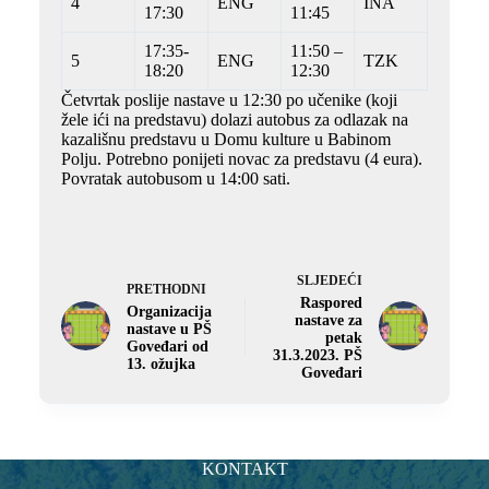
4
ENG
INA
17:30
11:45
17:35-
11:50 –
5
ENG
TZK
18:20
12:30
Četvrtak poslije nastave u 12:30 po učenike (koji
žele ići na predstavu) dolazi autobus za odlazak na
kazališnu predstavu u Domu kulture u Babinom
Polju. Potrebno ponijeti novac za predstavu (4 eura).
Povratak autobusom u 14:00 sati.
SLJEDEĆI
PRETHODNI
Raspored
Organizacija
nastave za
nastave u PŠ
petak
Goveđari od
31.3.2023. PŠ
13. ožujka
Goveđari
KONTAKT