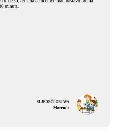
om u 11:30, do tada će učenici imati nastavu prema
 30 minuta.
SLJEDEĆI
OBJAVA
Marende