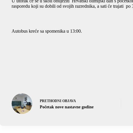
U utorak će se u školi obilježiti Hrvatski olimijski dan s početk
rasporedu koji su dobili od svojih razrednika, a sati će trajati po
Autobus kreće sa spomenika u 13:00.
PRETHODNI
OBJAVA
Početak nove nastavne godine