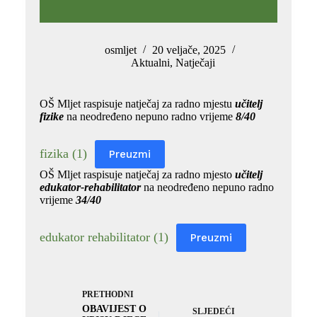
osmljet
20 veljače, 2025
Aktualni
,
Natječaji
OŠ Mljet raspisuje natječaj za radno mjestu
učitelj
fizike
na neodređeno nepuno radno vrijeme
8/40
fizika (1)
Preuzmi
OŠ Mljet raspisuje natječaj za radno mjesto
učitelj
edukator-rehabilitator
na neodređeno nepuno radno
vrijeme
34/40
edukator rehabilitator (1)
Preuzmi
PRETHODNI
OBAVIJEST O
SLJEDEĆI