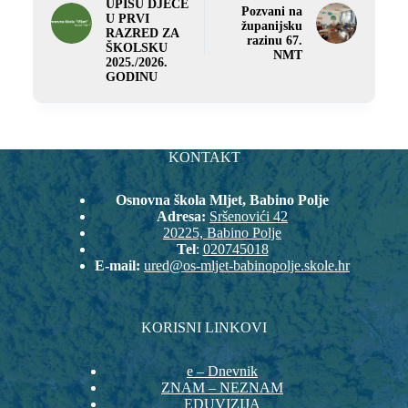
UPISU DJECE
Pozvani na
U PRVI
županijsku
RAZRED ZA
razinu 67.
ŠKOLSKU
NMT
2025./2026.
GODINU
KONTAKT
Osnovna škola Mljet, Babino Polje
Adresa:
Sršenovići 42
20225, Babino Polje
Tel
:
020745018
E-mail:
ured@os-mljet-babinopolje.skole.hr
KORISNI LINKOVI
e – Dnevnik
ZNAM – NEZNAM
EDUVIZIJA