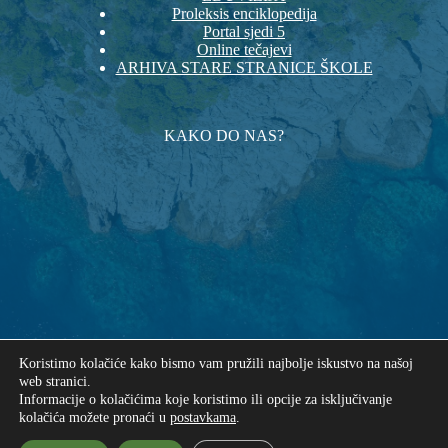
Proleksis enciklopedija
Portal sjedi 5
Online tečajevi
ARHIVA STARE STRANICE ŠKOLE
KAKO DO NAS?
Koristimo kolačiće kako bismo vam pružili najbolje iskustvo na našoj
web stranici.
Informacije o kolačićima koje koristimo ili opcije za isključivanje
kolačića možete pronaći u
postavkama
.
Autorska prava © 2026 - Osnovna škola "Mljet" Babino