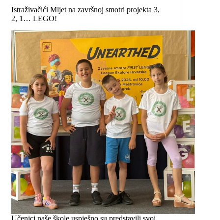
Istraživačići Mljet na završnoj smotri projekta 3,
2, 1… LEGO!
Učenici naše škole uspješno su predstavili svoj