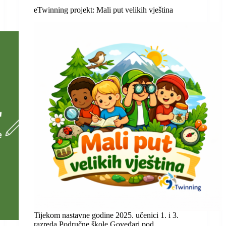
eTwinning projekt: Mali put velikih vještina
Tijekom nastavne godine 2025. učenici 1. i 3.
razreda Područne škole Goveđari pod