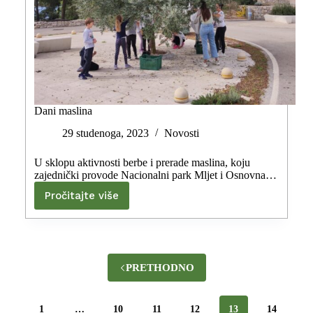
Dani maslina
29 studenoga, 2023
Novosti
U sklopu aktivnosti berbe i prerade maslina, koju
zajednički provode Nacionalni park Mljet i Osnovna…
Pročitajte više
PRETHODNO
1
…
10
11
12
13
14