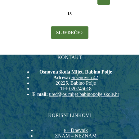
15
SLJEDEĆE
KONTAKT
Osnovna škola Mljet, Babino Polje
Adresa:
Sršenovići 42
20225, Babino Polje
Tel
:
020745018
E-mail:
ured@os-mljet-babinopolje.skole.hr
KORISNI LINKOVI
e – Dnevnik
ZNAM – NEZNAM