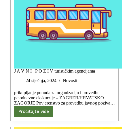
J A V N I P O Z I V turističkim agencijama
24 siječnja, 2024
Novosti
prikupljanje ponuda za organizaciju i provedbu
petodnevne ekskurzije – ZAGREB/HRVATSKO
ZAGORJE Povjerenstvo za provedbu javnog poziva…
Pročitajte više