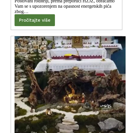
Poštovani roditelji, prema preporuci HZJZ, obraćamo
Vam se s upozorenjem na opasnost energetskih pića
zbog…
Pročitajte više