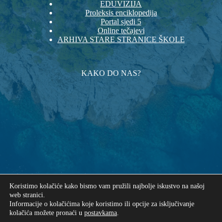
EDUVIZIJA
Proleksis enciklopedija
Portal sjedi 5
Online tečajevi
ARHIVA STARE STRANICE ŠKOLE
KAKO DO NAS?
Koristimo kolačiće kako bismo vam pružili najbolje iskustvo na našoj
web stranici.
Informacije o kolačićima koje koristimo ili opcije za isključivanje
kolačića možete pronaći u
postavkama
.
Autorska prava © 2026 - Osnovna škola "Mljet" Babino