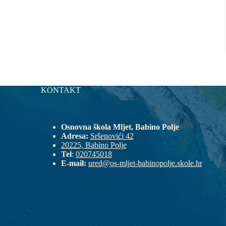
KONTAKT
Osnovna škola Mljet, Babino Polje
Adresa:
Sršenovići 42
20225, Babino Polje
Tel
:
020745018
E-mail:
ured@os-mljet-babinopolje.skole.hr