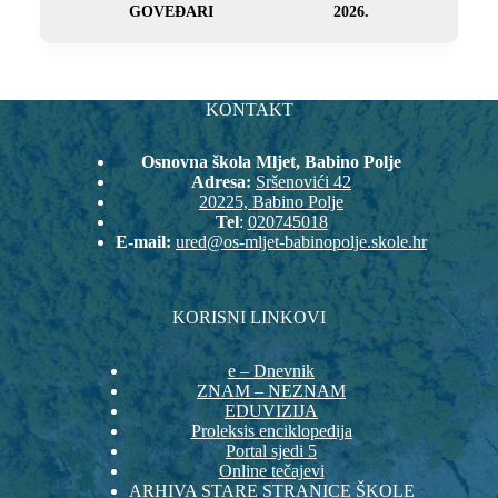
GOVEĐARI
2026.
KONTAKT
Osnovna škola Mljet, Babino Polje
Adresa:
Sršenovići 42
20225, Babino Polje
Tel
:
020745018
E-mail:
ured@os-mljet-babinopolje.skole.hr
KORISNI LINKOVI
e – Dnevnik
ZNAM – NEZNAM
EDUVIZIJA
Proleksis enciklopedija
Portal sjedi 5
Online tečajevi
ARHIVA STARE STRANICE ŠKOLE