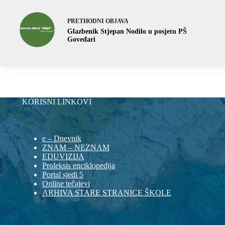
PRETHODNI
OBJAVA
Glazbenik Stjepan Nodilo u posjetu PŠ
Goveđari
KORISNI LINKOVI
e – Dnevnik
ZNAM – NEZNAM
EDUVIZIJA
Proleksis enciklopedija
Portal sjedi 5
Online tečajevi
ARHIVA STARE STRANICE ŠKOLE