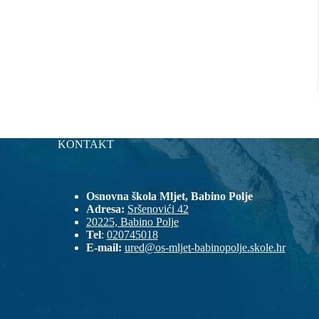
KONTAKT
Osnovna škola Mljet, Babino Polje
Adresa:
Sršenovići 42
20225, Babino Polje
Tel
:
020745018
E-mail:
ured@os-mljet-babinopolje.skole.hr