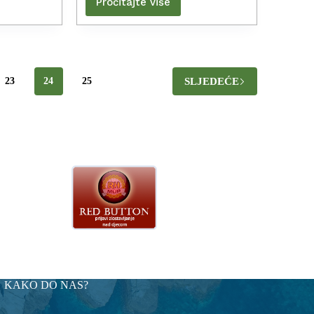
Pročitajte više
SLJEDEĆE
23
24
25
KAKO DO NAS?