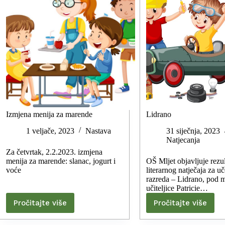
Izmjena menija za marende
Lidrano
1 veljače, 2023
Nastava
31 siječnja, 2023
Natjecanja
Za četvrtak, 2.2.2023. izmjena
menija za marende: slanac, jogurt i
OŠ Mljet objavljuje rezul
voće
literarnog natječaja za u
razreda – Lidrano, pod 
učiteljice Patricie…
Pročitajte više
Pročitajte više