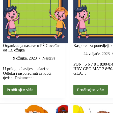
Organizacija nastave u PŠ Goveđari
Raspored za ponedjeljak
od 13. ožujka
24 veljače, 2023
9 ožujka, 2023
Nastava
PON 5 6 7 8 1 8:00-8:
U prilogu obavijesti nalazi se
HRV GEO MAT 2 8:50-
Odluka i raspored sati za idući
GLA…
tjedan. Dokumenti:
Pročitajte više
Pročitajte više