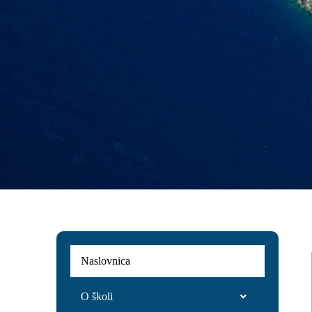
Naslovnica
O školi