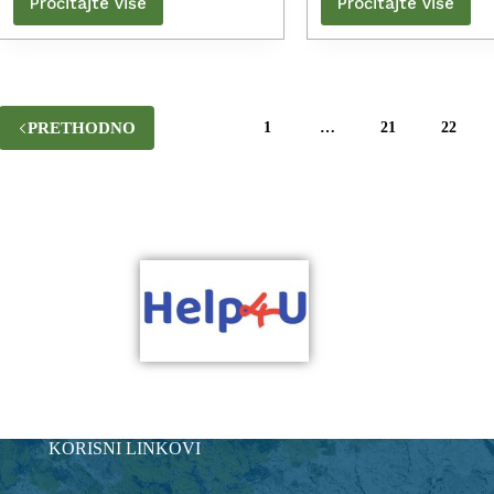
Pročitajte više
Pročitajte više
PRETHODNO
1
…
21
22
KORISNI LINKOVI