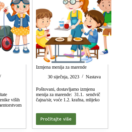
Izmjena menija za marende
30 siječnja, 2023
Nastava
Poštovani, dostavljamo izmjenu
tate
menija za marende: 31.1. sendvič
čenike viših
čajna/sir, voće 1.2. krafna, mlijeko
mentorstvom
Pročitajte više