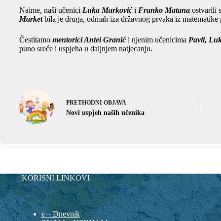
Naime, naši učenici
Luka Marković
i
Franko Matana
ostvarili 
Market
bila je druga, odmah iza državnog prvaka iz matematike 
Čestitamo
mentorici Antei Granić
i njenim učenicima
Pavli, Luk
puno sreće i uspjeha u daljnjem natjecanju.
PRETHODNI
OBJAVA
Novi uspjeh naših učenika
KORISNI LINKOVI
e – Dnevnik