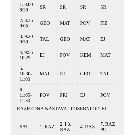
1. 8:00-
SR
SR
SR
SR
8:30
2. 8:35-
GEO
MAT
POV
FIZ
9:05
3. 9:20-
TAL
GEO
MAT
EJ
9:50
4. 9:55-
EJ
POV
KEM
MAT
10:25
5.
10:30-
MAT
EJ
GEO
TAL
11:00
6.
11:05-
POV
PRI
EJ
POV
11:30
RAZREDNA NASTAVA I POSEBNI ODJEL
2. I 3.
7. RAZ
SAT
1. RAZ
4. RAZ
RAZ
PO