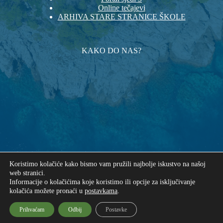
Online tečajevi
ARHIVA STARE STRANICE ŠKOLE
KAKO DO NAS?
Koristimo kolačiće kako bismo vam pružili najbolje iskustvo na našoj
web stranici.
Informacije o kolačićima koje koristimo ili opcije za isključivanje
kolačića možete pronaći u
postavkama
.
Autorska prava © 2026 - Osnovna škola "Mljet" Babino
Polje
Prihvaćam
Odbij
Postavke
Izrada web stranica: UNICITAS