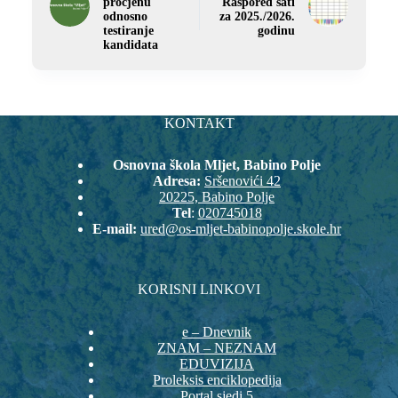
procjenu
Raspored sati
odnosno
za 2025./2026.
testiranje
godinu
kandidata
KONTAKT
Osnovna škola Mljet, Babino Polje
Adresa:
Sršenovići 42
20225, Babino Polje
Tel
:
020745018
E-mail:
ured@os-mljet-babinopolje.skole.hr
KORISNI LINKOVI
e – Dnevnik
ZNAM – NEZNAM
EDUVIZIJA
Proleksis enciklopedija
Portal sjedi 5