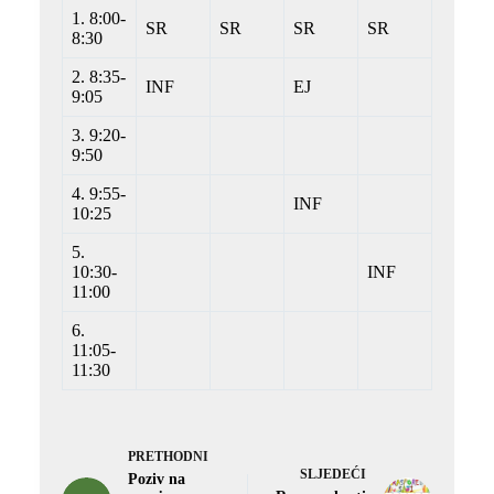
1. 8:00-
SR
SR
SR
SR
8:30
2. 8:35-
INF
EJ
9:05
3. 9:20-
9:50
4. 9:55-
INF
10:25
5.
10:30-
INF
11:00
6.
11:05-
11:30
PRETHODNI
SLJEDEĆI
Poziv na