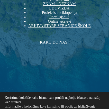
ZNAM – NEZNAM
EDUVIZIJA
Proleksis enciklopedija
Portal sjedi 5
Online tečajevi
ARHIVA STARE STRANICE ŠKOLE
KAKO DO NAS?
Koristimo kolačiće kako bismo vam pružili najbolje iskustvo na našoj
web stranici.
Informacije o kolačićima koje koristimo ili opcije za isključivanje