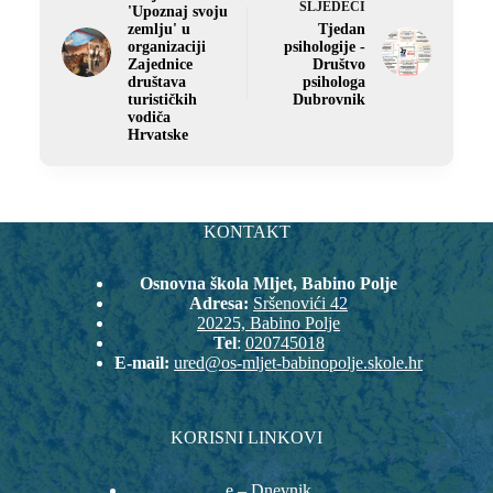
SLJEDEĆI
'Upoznaj svoju
zemlju' u
Tjedan
organizaciji
psihologije -
Zajednice
Društvo
društava
psihologa
turističkih
Dubrovnik
vodiča
Hrvatske
KONTAKT
Osnovna škola Mljet, Babino Polje
Adresa:
Sršenovići 42
20225, Babino Polje
Tel
:
020745018
E-mail:
ured@os-mljet-babinopolje.skole.hr
KORISNI LINKOVI
e – Dnevnik