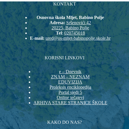
KONTAKT
Osnovna škola Mljet, Babino Polje
Adresa:
Sršenovići 42
20225, Babino Polje
Tel
:
020745018
E-mail:
ured@os-mljet-babinopolje.skole.hr
KORISNI LINKOVI
e – Dnevnik
ZNAM – NEZNAM
EDUVIZIJA
Proleksis enciklopedija
Portal sjedi 5
Online tečajevi
ARHIVA STARE STRANICE ŠKOLE
KAKO DO NAS?