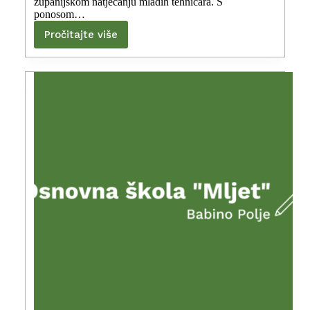
županijskom natjecanju mladih tehničara. S
ponosom…
Pročitajte više