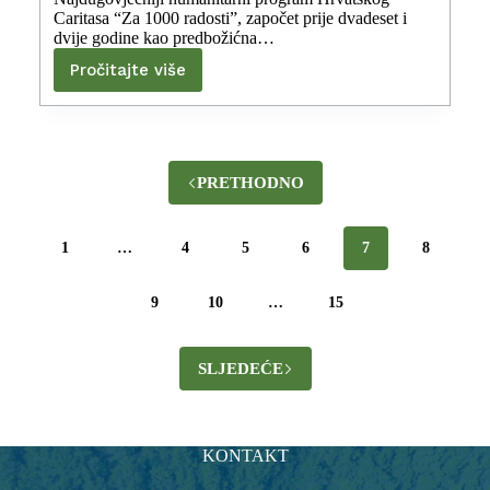
Caritasa “Za 1000 radosti”, započet prije dvadeset i
dvije godine kao predbožićna…
Pročitajte više
PRETHODNO
1
…
4
5
6
7
8
9
10
…
15
SLJEDEĆE
KONTAKT