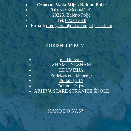
Osnovna škola Mljet, Babino Polje
Adresa:
Sršenovići 42
20225, Babino Polje
Tel
:
020745018
E-mail:
ured@os-mljet-babinopolje.skole.hr
KORISNI LINKOVI
e – Dnevnik
ZNAM – NEZNAM
EDUVIZIJA
Proleksis enciklopedija
Portal sjedi 5
Online tečajevi
ARHIVA STARE STRANICE ŠKOLE
KAKO DO NAS?